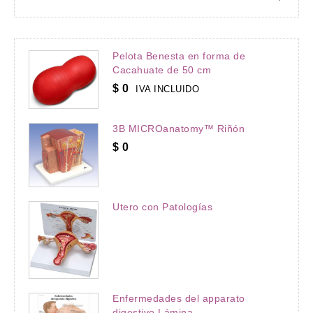
Pelota Benesta en forma de
Cacahuate de 50 cm
$
0
IVA INCLUIDO
3B MICROanatomy™ Riñón
$
0
Utero con Patologías
Enfermedades del apparato
digestivo Lámina