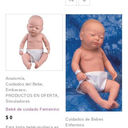
Anatomía
,
Cuidados del Bebe
,
Embarazo
,
PRODUCTOS EN OFERTA
,
Simuladores
Bebé de cuidado Femenino
$
0
Cuidados de Bebes
Enfermos
Esta linda bebé-muñeca es