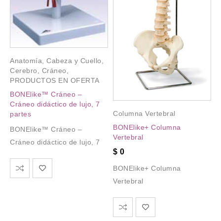
Anatomía
,
Cabeza y Cuello
,
Cerebro
,
Cráneo
,
PRODUCTOS EN OFERTA
BONElike™ Cráneo –
Cráneo didáctico de lujo, 7
Columna Vertebral
partes
BONElike+ Columna
BONElike™ Cráneo –
Vertebral
Cráneo didáctico de lujo, 7
$
0
BONElike+ Columna
Vertebral