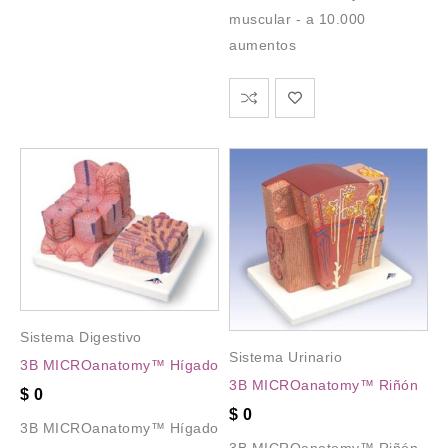
muscular - a 10.000
aumentos
Sistema Digestivo
Sistema Urinario
3B MICROanatomy™ Hígado
3B MICROanatomy™ Riñón
$
0
$
0
3B MICROanatomy™ Hígado