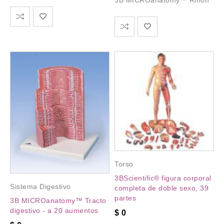
3B MICROanatomy™ Riñón
Torso
3BScientific® figura corporal
Sistema Digestivo
completa de doble sexo, 39
partes
3B MICROanatomy™ Tracto
digestivo - a 20 aumentos
$
0