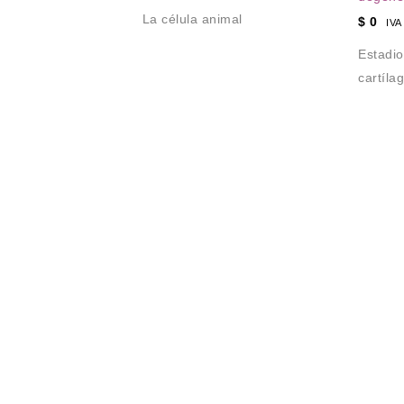
La célula animal
$
0
IVA
Estadio
cartíla