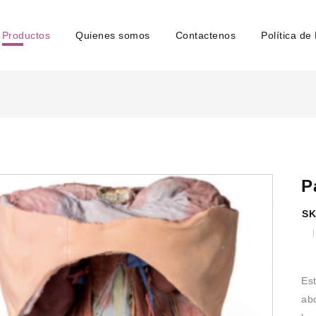
Productos
Quienes somos
Contactenos
Política de
P
SK
Es
ab