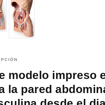
IPCIÓN
e modelo impreso 
a la pared abdomina
culina desde el di