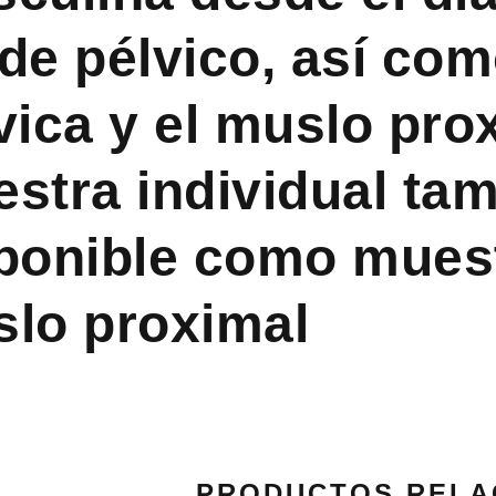
de pélvico, así com
vica y el muslo pro
stra individual tam
ponible como muest
lo proximal
PRODUCTOS RELA