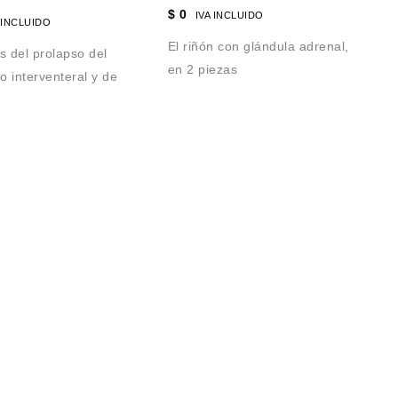
$
0
IVA INCLUIDO
Co
 INCLUIDO
2 
El riñón con glándula adrenal,
s del prolapso del
en 2 piezas
go interventeral y de