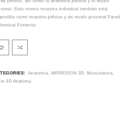
de pélvico, así como la anatomía pélvica y el muslo
oximal. Esta misma muestra individual también está
sponible como muestra pélvica y de muslo proximal Pared
dominal Posterior
TEGORIES:
Anatomía
,
IMPRESION 3D
,
Musculatura
,
rie 3D Anatomy