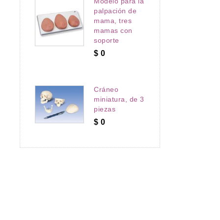
Modelo para la
 con bypass, de
palpación de
mama, tres
mamas con
soporte
$
0
Cráneo
miniatura, de 3
piezas
$
0