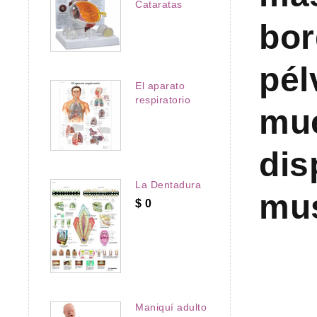
Cataratas
bor
pél
El aparato
respiratorio
mue
dis
La Dentadura
mus
$
0
Maniquí adulto