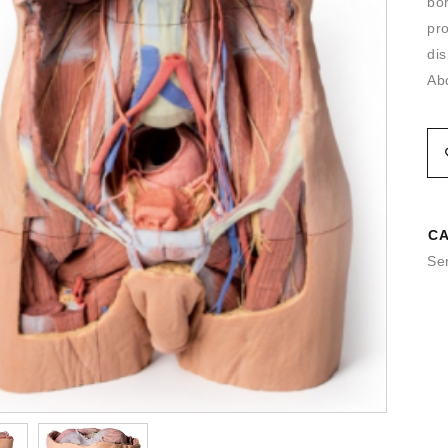
bor
pr
di
Ab
CA
Se