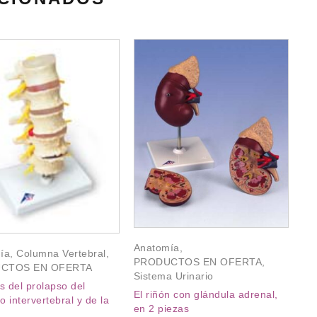
An
Anatomía
,
ía
,
Columna Vertebral
,
Co
PRODUCTOS EN OFERTA
,
CTOS EN OFERTA
PR
Sistema Urinario
s del prolapso del
Co
El riñón con glándula adrenal,
go intervertebral y de la
2 
en 2 piezas