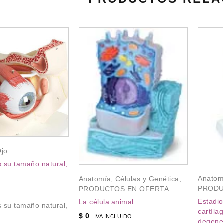
jo
s su tamaño natural,
Anatom
Anatomía
,
Células y Genética
,
PRODU
PRODUCTOS EN OFERTA
Estadio
La célula animal
s su tamaño natural,
cartíla
$
0
IVA INCLUIDO
degene