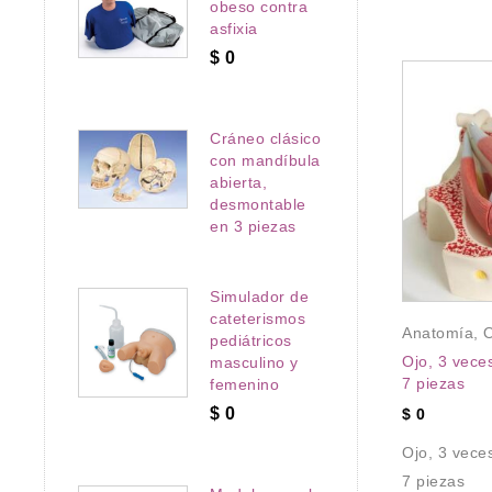
obeso contra
asfixia
$
0
Cráneo clásico
con mandíbula
abierta,
desmontable
en 3 piezas
Simulador de
cateterismos
Anatomía
,
O
pediátricos
Ojo, 3 vece
masculino y
Anatomía
,
7 piezas
femenino
PRODUCTOS EN OFERTA
,
lación
,
$
0
$
0
Sistema Urinario
N OFERTA
Ojo, 3 vece
Modelo de cálculo renal
 con bypass, de
7 piezas
Modelo de cálculo renal