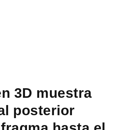
en 3D muestra
l posterior
afragma hasta el