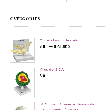
CATEGORIES
Modelo básico de codo
$
0
IVA INCLUIDO
Virus del SIDA
$
0
BONElike™ Cráneo – Huesos de
medio cráneo, 4 partes