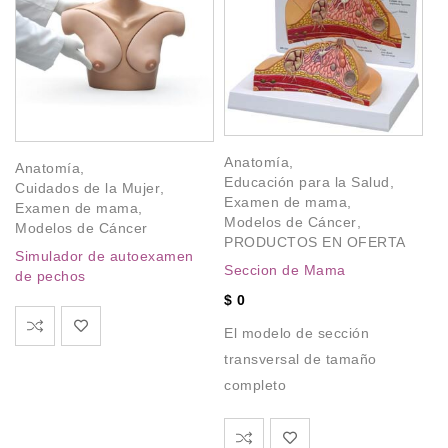
Anatomía
,
Anatomía
,
A
Educación para la Salud
,
Cuidados de la Mujer
,
Cu
Examen de mama
,
Examen de mama
,
E
Modelos de Cáncer
,
Modelos de Cáncer
M
PRODUCTOS EN OFERTA
Simulador de autoexamen
S
Seccion de Mama
de pechos
d
$
0
El modelo de sección
transversal de tamaño
completo