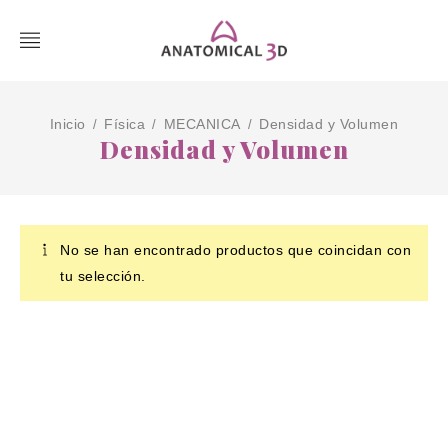
Inicio
Física
MECANICA
Densidad y Volumen
/
/
/
Densidad y Volumen
No se han encontrado productos que coincidan con
tu selección.