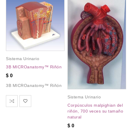
Sistema Urinario
3B MICROanatomy™ Riñón
$
0
3B MICROanatomy™ Riñón
Sistema Urinario
Corpúsculos malpighian del
riñón, 700 veces su tamaño
natural
$
0