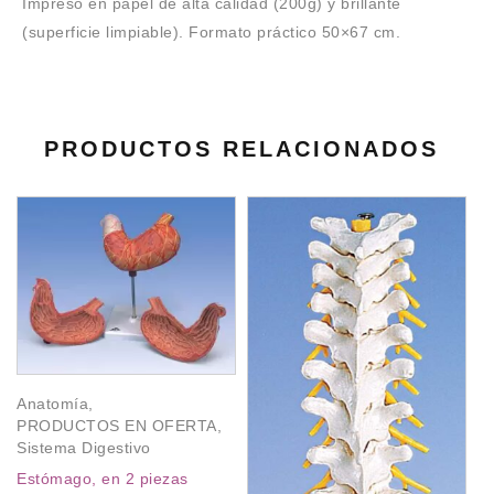
Impreso en papel de alta calidad (200g) y brillante
(superficie limpiable). Formato práctico 50×67 cm.
PRODUCTOS RELACIONADOS
Anatomía
,
A
PRODUCTOS EN OFERTA
,
P
Sistema Digestivo
Se
Estómago, en 2 piezas
E