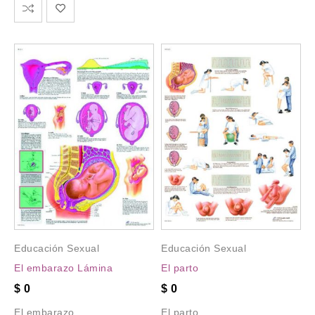
Educación Sexual
Educación Sexual
El embarazo Lámina
El parto
$
0
$
0
El embarazo
El parto