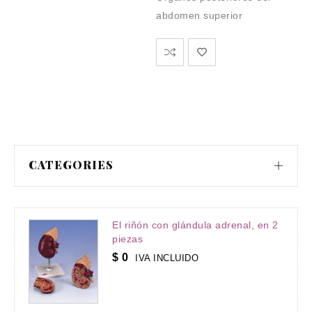
$
abdomen superior
Co
na
CATEGORIES
El riñón con glándula adrenal, en 2
piezas
$
0
IVA INCLUIDO