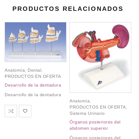
PRODUCTOS RELACIONADOS
Anatomía
,
Dental
,
PRODUCTOS EN OFERTA
Desarrollo de la dentadura
Desarrollo de la dentadura
Anatomía
,
A
PRODUCTOS EN OFERTA
,
Co
Sistema Urinario
P
Órganos posteriores del
Co
abdomen superior
na
Órganos posteriores del