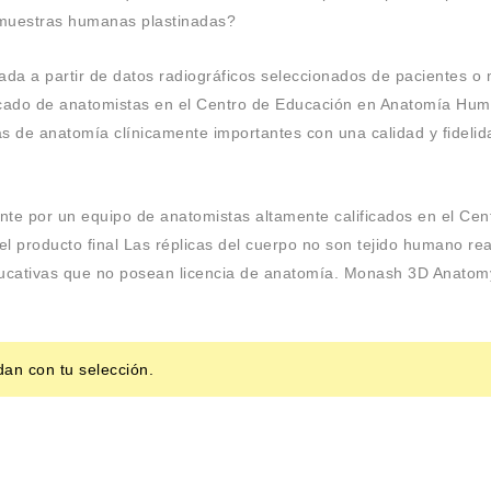
 muestras humanas plastinadas?
ada a partir de datos radiográficos seleccionados de pacientes 
ficado de anatomistas en el Centro de Educación en Anatomía Hu
as de anatomía clínicamente importantes con una calidad y fideli
ente por un equipo de anatomistas altamente calificados en el C
l producto final Las réplicas del cuerpo no son tejido humano real
ducativas que no posean licencia de anatomía. Monash 3D Anatomy
an con tu selección.