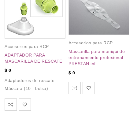
A
Accesorios para RCP
E
Accesorios para RCP
M
Mascarilla para maniqui de
ADAPTADOR PARA
P
entrenamiento profesional
MASCARILLA DE RESCATE
PRESTAN inf
A
$
0
$
0
Adaptadores de rescate
Máscara (10 - bolsa)
,