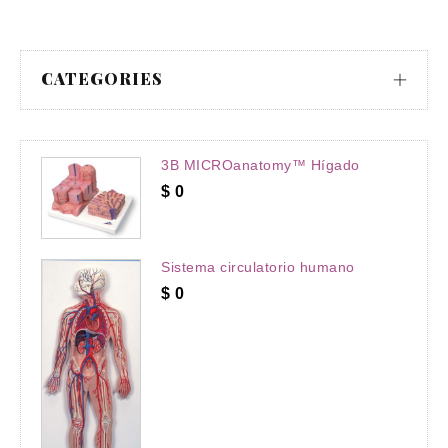
CATEGORIES
3B MICROanatomy™ Hígado
$
0
Sistema circulatorio humano
$
0