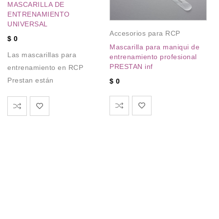
MASCARILLA DE
ENTRENAMIENTO
UNIVERSAL
A
Accesorios para RCP
E
$
0
M
Mascarilla para maniqui de
Las mascarillas para
P
entrenamiento profesional
PRESTAN inf
entrenamiento en RCP
A
Prestan están
$
0