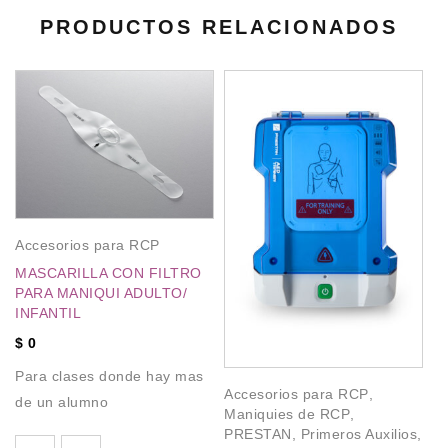
PRODUCTOS RELACIONADOS
Accesorios para RCP
A
,
MASCARILLA CON FILTRO
P
PARA MANIQUI ADULTO/
$
INFANTIL
Fá
$
0
le
Para clases donde hay mas
p
Accesorios para RCP
,
de un alumno
Maniquies de RCP
,
PRESTAN
,
Primeros Auxilios
,