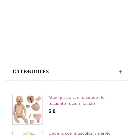
Co
P
C
C
CATEGORIES
Maniquí para el cuidado del
paciente recién nacido
$
0
Cadera con músculos y nervio