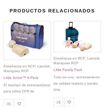
PRODUCTOS RELACIONADOS
Enseñanza en RCP
,
Laerdal
,
E
Maniquies RCP
R
Enseñanza en RCP
,
Laerdal
,
Little Family Pack
Maniquies RCP
E
Todo-en-uno, entrenamiento
Little Junior™ 4-Pack
es
de calidad realista y barato.
El maniquí de entrenamiento
Una
para niños CPR de