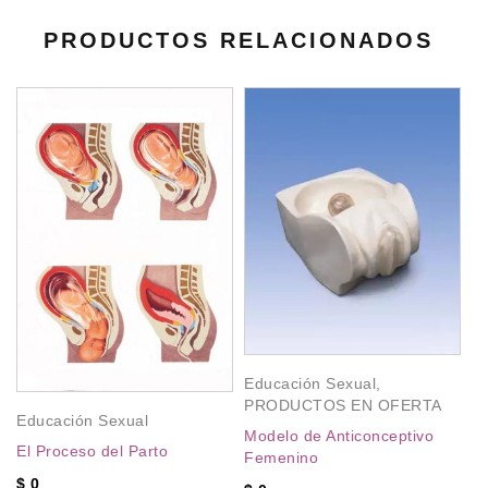
PRODUCTOS RELACIONADOS
A
,
Mo
Mo
a
Educación Sexual
,
PRODUCTOS EN OFERTA
Educación Sexual
Modelo de Anticonceptivo
El Proceso del Parto
Femenino
a
$
0