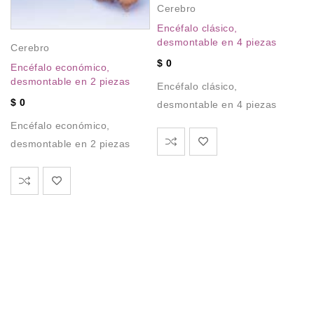
Cerebro
Encéfalo clásico,
desmontable en 4 piezas
A
Cerebro
P
$
0
Encéfalo económico,
s
Ce
desmontable en 2 piezas
Encéfalo clásico,
de
$
0
desmontable en 4 piezas
Ce
Encéfalo económico,
de
s
desmontable en 2 piezas