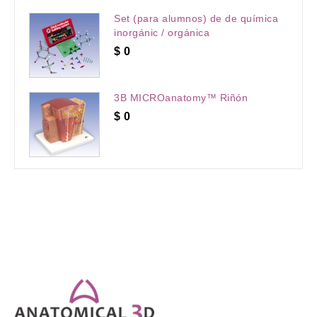
Set (para alumnos) de de química
inorgánic / orgánica
$
0
3B MICROanatomy™ Riñón
$
0