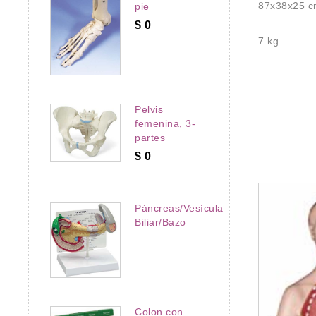
87x38x25 
pie
$
0
7 kg
Pelvis
femenina, 3-
partes
$
0
Páncreas/Vesícula
Biliar/Bazo
Colon con