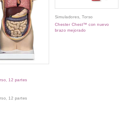
Simuladores
,
Torso
Chester Chest™ con nuevo
brazo mejorado
rso, 12 partes
To
rso, 12 partes
To
fij
$
To