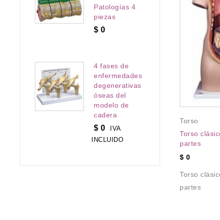
Patologías 4
piezas
$
0
4 fases de
enfermedades
degenerativas
óseas del
modelo de
cadera
Torso
$
0
IVA
Torso clási
Torso
INCLUIDO
partes
Super-torso de doble sexo con
$
0
espalda abierta, 28 partes
$
0
Torso clási
 con cabeza
partes
Super-torso de doble sexo con
espalda abierta, 28
 con cabeza