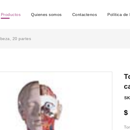
Productos
Quienes somos
Contactenos
Política de
abeza, 20 partes
T
c
SK
$
Tor