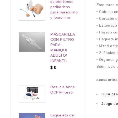
cateterismos
Este torso 
pediátricos
• Cabeza en
para masculino
y femenino
• Corazón e
• Estómago 
• Hígado con
MASCARILLA
• Paquete in
CON FILTRO
PARA
• Mitad ante
MANIQUI
• 2 lóbulos 
ADULTO/
• Organos g
INFANTIL
Suministro 
$
0
accesorios
Resucie Anne
QCPR-Torso
Guía par
Juego de
Esqueleto del