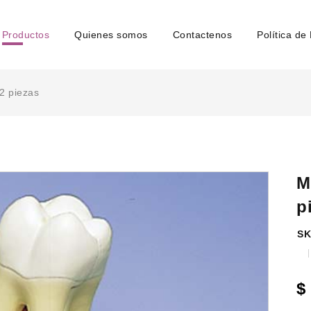
Productos
Quienes somos
Contactenos
Política de
 2 piezas
M
p
SK
$