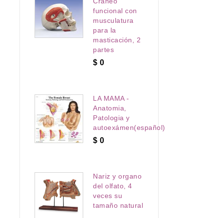
Cráneo
funcional con
musculatura
para la
masticación, 2
partes
$
0
LA MAMA -
Anatomia,
Patologia y
autoexámen(español)
$
0
Nariz y organo
del olfato, 4
veces su
tamaño natural