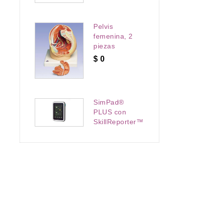
Pelvis
femenina, 2
piezas
$
0
SimPad®
PLUS con
SkillReporter™