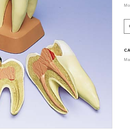
Mol
CA
Ma