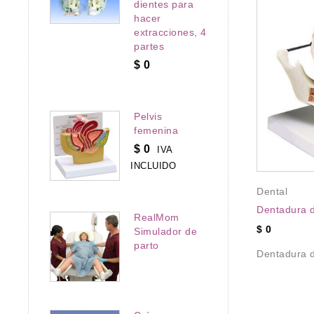
dientes para
hacer
extracciones, 4
partes
$
0
Pelvis
femenina
$
0
IVA
INCLUIDO
,
Dental
,
N OFERTA
Dental
íbula humana
Dentadura d
RealMom
 (dientes)
Anatomía
,
Cabeza y Cuello
,
$
0
Simulador de
Columna Vertebral
,
Cráneo
,
parto
Dental
,
Esqueleto
,
Dentadura d
año real
IMPRESION 3D
,
Impresiones medicas en 3D
lada y
Impresión 3D Modelos
Anatómicos