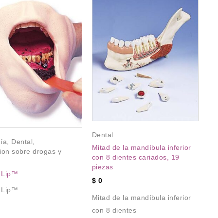
Ca
PR
Dental
Mo
ía
,
Dental
,
Mitad de la mandíbula inferior
tr
ion sobre drogas y
con 8 dientes cariados, 19
$
piezas
p Lip™
$
0
Ma
p Lip™
mo
Mitad de la mandíbula inferior
tr
con 8 dientes