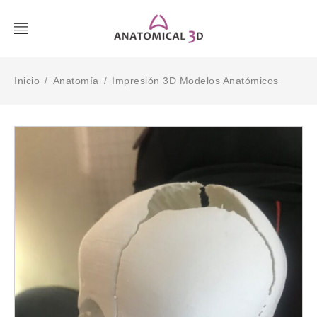
Inicio
Anatomía
Impresión 3D Modelos Anatómicos
/
/