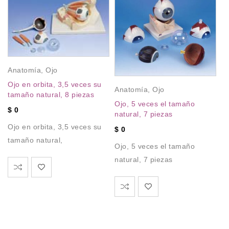
Anatomía
,
Ojo
Ojo en orbita, 3,5 veces su
Anatomía
,
Ojo
tamaño natural, 8 piezas
Ojo, 5 veces el tamaño
$
0
natural, 7 piezas
A
Ojo en orbita, 3,5 veces su
$
0
P
tamaño natural,
Si
Ojo, 5 veces el tamaño
Ór
natural, 7 piezas
a
Ór
a