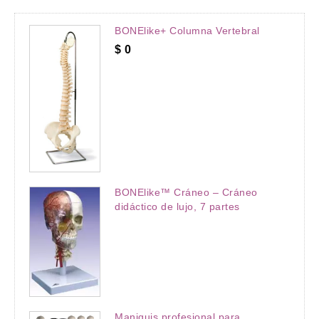
BONElike+ Columna Vertebral
$
0
BONElike™ Cráneo – Cráneo
didáctico de lujo, 7 partes
Maniquis profesional para