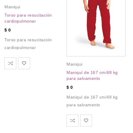
Maniqui
Torso para resucitación
cardiopulmonar
$
0
Torso para resucitación
cardiopulmonar
M
Ma
Maniqui
co
Maniquí de 167 cm/48 kg
Ma
para salvamento
$
$
0
Ma
Maniquí de 167 cm/48 kg
co
para salvamento
Ma