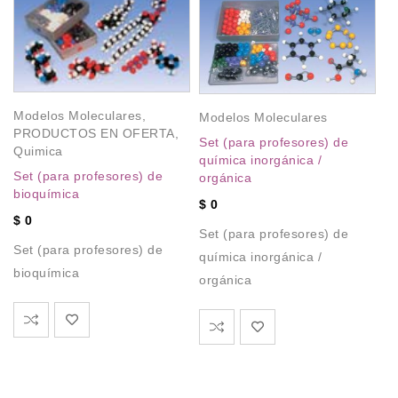
Modelos Moleculares
,
Modelos Moleculares
PRODUCTOS EN OFERTA
,
Set (para profesores) de
Quimica
química inorgánica /
a
Set (para profesores) de
orgánica
M
bioquímica
$
0
P
$
0
Q
Set (para profesores) de
Set (para profesores) de
Se
química inorgánica /
a
qu
bioquímica
orgánica
$
Se
qu