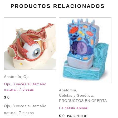
PRODUCTOS RELACIONADOS
A
P
Cr
ha
Anatomía
,
Ojo
$
Ojo, 3 veces su tamaño
Cr
natural, 7 piezas
Anatomía
,
ha
Células y Genética
,
$
0
PRODUCTOS EN OFERTA
Ojo, 3 veces su tamaño
La célula animal
natural, 7 piezas
$
0
IVA INCLUIDO