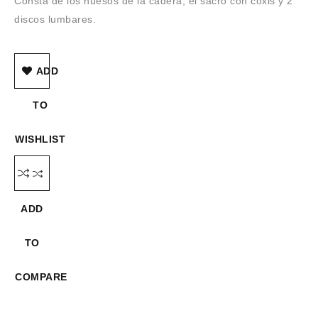
Consta de los huesos de la cadera, el sacro con coxis y 2
discos lumbares.
ADD
TO
WISHLIST
ADD
TO
COMPARE