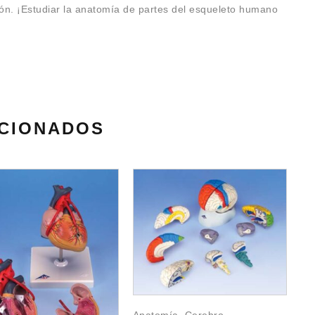
ión. ¡Estudiar la anatomía de partes del esqueleto humano
CIONADOS
An
PR
Cr