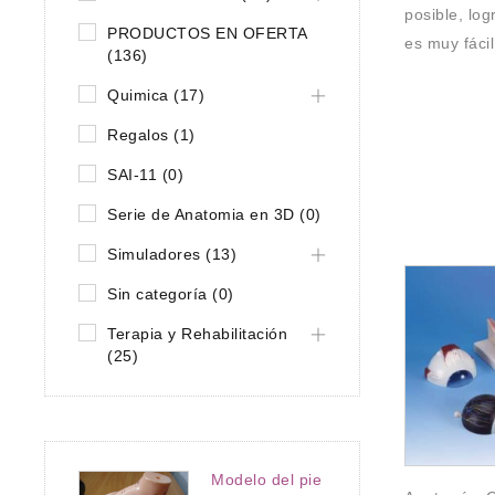
posible, lo
PRODUCTOS EN OFERTA
es muy fáci
(136)
Quimica (17)
Regalos (1)
SAI-11 (0)
Serie de Anatomia en 3D (0)
Simuladores (13)
Sin categoría (0)
Terapia y Rehabilitación
(25)
eo
,
N OFERTA
Modelo del pie
tes para hacer
Anatomía
,