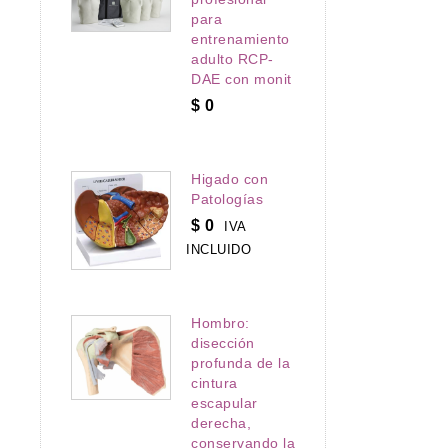
para
entrenamiento
adulto RCP-
DAE con monit
$
0
Higado con
Patologías
$
0
IVA
INCLUIDO
Hombro:
disección
profunda de la
cintura
escapular
derecha,
conservando la