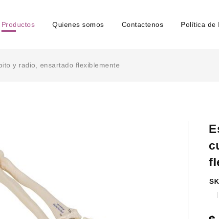
Productos
Quienes somos
Contactenos
Política de
ito y radio, ensartado flexiblemente
E
c
f
SK