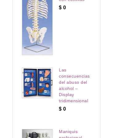
$
0
Las
consecuencias
del abuso del
alcohol –
Display
tridimensional
$
0
Maniquis
profesional