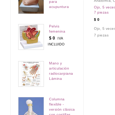
Anatomía
,
O
para
partes
PRODUCTOS EN OFERTA
,
acupuntura
Ojo, 5 vece
Sistema Digestivo
7 piezas
Estómago, en 2 piezas
tes para hacer
$
0
partes
Estómago, en 2 piezas
Pelvis
Ojo, 5 vece
femenina
7 piezas
$
0
IVA
INCLUIDO
Mano y
articulación
radiocarpiana
Lámina
Columna
flexible -
versión clásica
con costillas