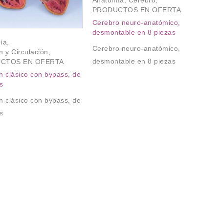
Anatomía
,
Cerebro
,
ex
PRODUCTOS EN OFERTA
$
Cerebro neuro-anatómico,
desmontable en 8 piezas
Cr
ía
,
ex
Cerebro neuro-anatómico,
 y Circulación
,
desmontable en 8 piezas
CTOS EN OFERTA
 clásico con bypass, de
s
 clásico con bypass, de
s