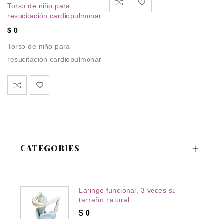
Torso de niño para
M
resucitación cardiopulmonar
Ma
$
0
p
Torso de niño para
$
resucitación cardiopulmonar
Ma
p
CATEGORIES
Laringe funcional, 3 veces su
tamaño natural
$
0