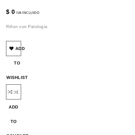
$
0
IVA INCLUIDO
Riñon con Patología
ADD
TO
WISHLIST
ADD
TO