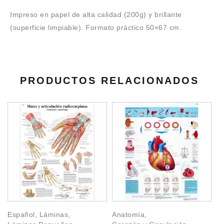
Impreso en papel de alta calidad (200g) y brillante
(superficie limpiable). Formato práctico 50×67 cm.
PRODUCTOS RELACIONADOS
s
Español
,
Láminas
,
Anatomía
,
A