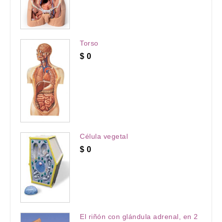
Torso
$
0
Célula vegetal
$
0
El riñón con glándula adrenal, en 2