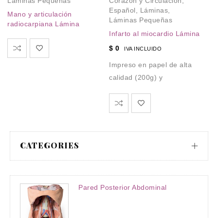
Láminas Pequeñas
Corazón y Circulación
,
L
Español
,
Láminas
,
Mano y articulación
E
Láminas Pequeñas
radiocarpiana Lámina
$
Infarto al miocardio Lámina
Im
$
0
IVA INCLUIDO
ca
Impreso en papel de alta
calidad (200g) y
CATEGORIES
Pared Posterior Abdominal