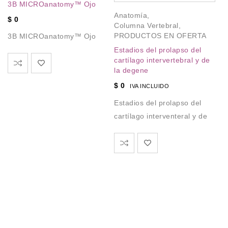
3B MICROanatomy™ Ojo
A
Anatomía
,
$
0
Co
Columna Vertebral
,
P
PRODUCTOS EN OFERTA
3B MICROanatomy™ Ojo
Co
Estadios del prolapso del
na
cartílago intervertebral y de
la degene
$
$
0
IVA INCLUIDO
Co
na
Estadios del prolapso del
cartílago interventeral y de