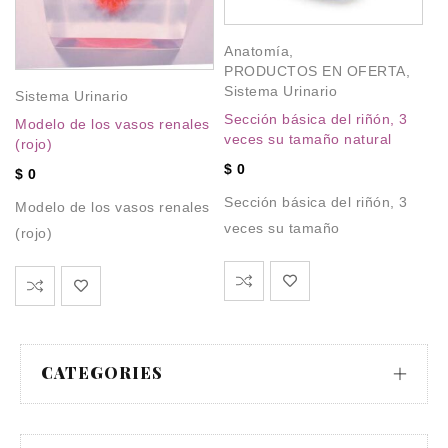
Si
Anatomía
,
PRODUCTOS EN OFERTA
,
R
Sistema Urinario
Sistema Urinario
po
su
Sección básica del riñón, 3
Modelo de los vasos renales
veces su tamaño natural
(rojo)
$
$
0
$
0
R
Sección básica del riñón, 3
po
Modelo de los vasos renales
veces su tamaño
su
(rojo)
CATEGORIES