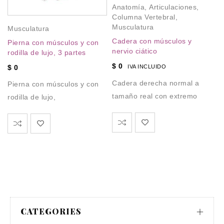
Fi
Anatomía
,
Articulaciones
,
ta
Columna Vertebral
,
Musculatura
Musculatura
$
Cadera con músculos y
Pierna con músculos y con
Fi
nervio ciático
rodilla de lujo, 3 partes
ta
$
0
IVA INCLUIDO
$
0
Cadera derecha normal a
Pierna con músculos y con
tamaño real con extremo
rodilla de lujo,
CATEGORIES