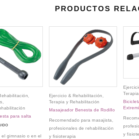
PRODUCTOS RELA
Ejercic
Terapia
Rehabilitación
,
Ejercicio & Rehabilitación
,
Bicicle
es
,
Terapia y Rehabilitación
Extrem
habilitación
Masajeador Benesta de Rodillo
sta para salta
Recome
Recomendado para masajista,
LUIDO
profesi
profesionales de rehabilitación
y fisiot
 el gimnasio o en el
y fisioterapia