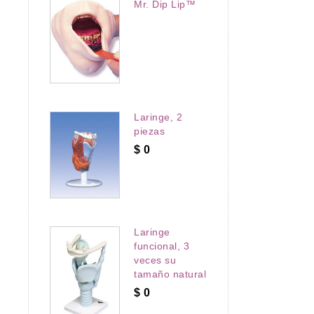
Mr. Dip Lip™
profesionales de rehabilitación
y fisioterapia
Laringe, 2
piezas
$
0
Laringe
funcional, 3
veces su
tamaño natural
$
0