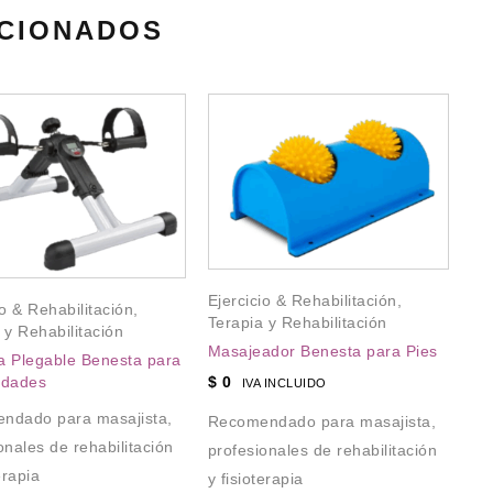
CIONADOS
Eje
Ejercicio & Rehabilitación
,
Te
io & Rehabilitación
,
Terapia y Rehabilitación
Ma
 y Rehabilitación
Masajeador Benesta para Pies
ta Plegable Benesta para
$
$
0
idades
IVA INCLUIDO
Re
ndado para masajista,
Recomendado para masajista,
pr
onales de rehabilitación
profesionales de rehabilitación
y f
erapia
y fisioterapia