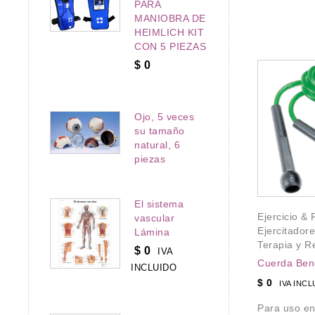
PARA
MANIOBRA DE
HEIMLICH KIT
CON 5 PIEZAS
$
0
Ojo, 5 veces
su tamaño
natural, 6
piezas
ilitación
,
litación
El sistema
al Benesta
Ejercicio & 
vascular
Ejercicio & Rehabilitación
,
Ejercitador
Lámina
Terapia y Rehabilitación
Terapia y Re
$
0
IVA
ra masajista,
Masajeador Benesta de 1 punto
Cuerda Bene
INCLUIDO
 rehabilitación
$
0
IVA INCLUIDO
$
0
IVA INC
Recomendado para masajista,
Para uso en