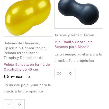
Ej
Terapia y Rehabilitación
Te
Mini Rodillo Cacahuate
Balones de Gimnasia
,
D
Benesta para Masaje
Ejercicio & Rehabilitación
,
Ej
Pelotas terapéuticas
,
Es un equipo auxiliar para la
R
Terapia y Rehabilitación
práctica fisioterapéutica
a
pr
Pelota Benesta en forma de
Cacahuate de 40 cm
de
$
0
IVA INCLUIDO
Es un equipo auxiliar para la
práctica fisioterapéutica