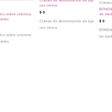
Cráneo de demostración de lujo
Cráneo
con vitrina
BONEli
$
0
de medi
ico sobre columna
partes
$
0
Cráneo de demostración de lujo
con vitrina
BONEli
ico sobre columna
de med
partes