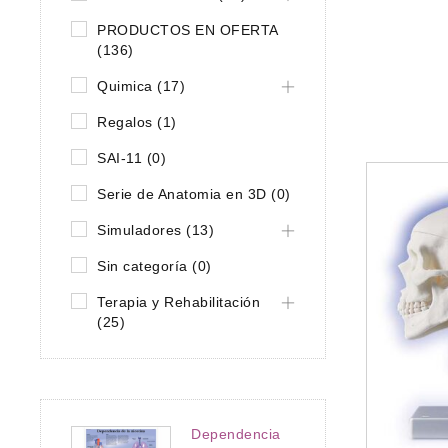
PRODUCTOS EN OFERTA
(136)
Quimica (17)
Regalos (1)
SAI-11 (0)
Serie de Anatomia en 3D (0)
Simuladores (13)
Sin categoría (0)
Terapia y Rehabilitación
Anatomía
,
Cráneo
,
(25)
PRODUCTOS EN OFERTA
Cráneo con dientes para hacer
extracciones, 4 partes
$
0
Dependencia
Cráneo con dientes para hacer