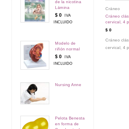
de la nicotina
extracciones, 4 partes
Lámina
Cráneo
$
0
IVA
Cráneo clás
cervical, 4 
INCLUIDO
a y Cuello
,
o
,
$
0
N OFERTA
Cráneo clás
eo – Cráneo
Modelo de
cervical, 4 
, 7 partes
riñón normal
$
0
IVA
eo – Cráneo
INCLUIDO
, 7
Nursing Anne
Pelota Benesta
en forma de