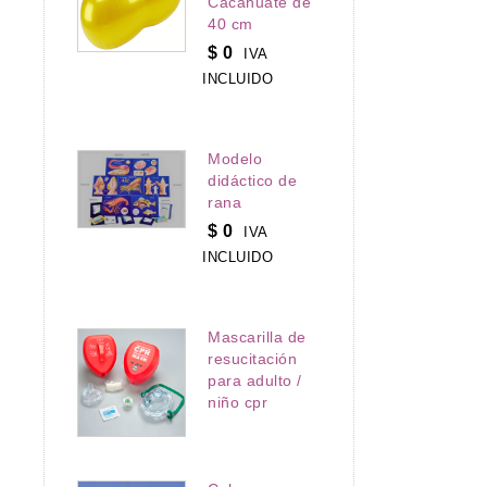
Cacahuate de
40 cm
$
0
IVA
INCLUIDO
Modelo
didáctico de
rana
$
0
IVA
INCLUIDO
Mascarilla de
resucitación
para adulto /
niño cpr