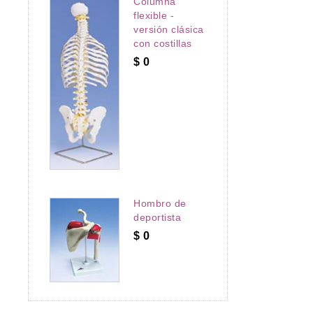
Columna
flexible -
versión clásica
con costillas
$
0
Hombro de
deportista
$
0