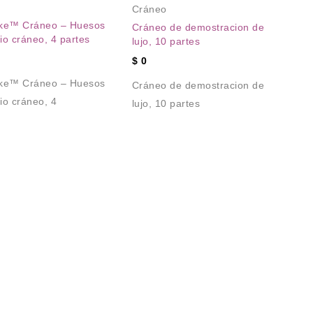
Cráneo
ke™ Cráneo – Huesos
Cráneo de demostracion de
o cráneo, 4 partes
lujo, 10 partes
An
$
0
Ce
ke™ Cráneo – Huesos
Cráneo de demostracion de
PR
io cráneo, 4
lujo, 10 partes
BO
did
BO
did