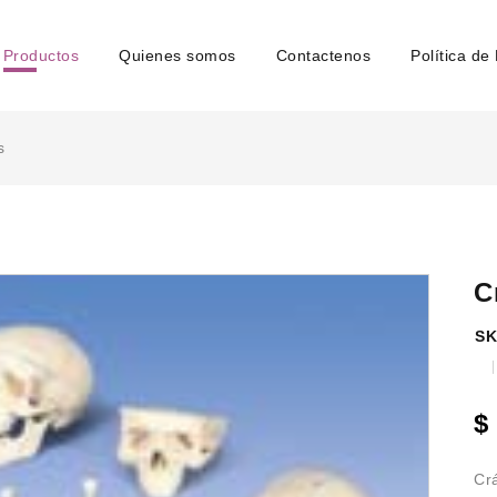
Productos
Quienes somos
Contactenos
Política de
s
C
SK
$
Cr