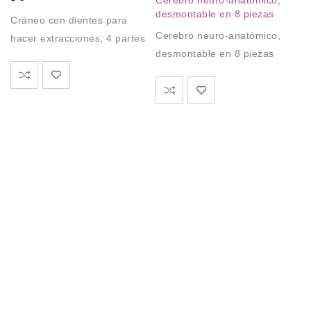
A
desmontable en 8 piezas
Cráneo con dientes para
P
Cerebro neuro-anatómico,
hacer extracciones, 4 partes
Si
desmontable en 8 piezas
Ór
a
Ór
a