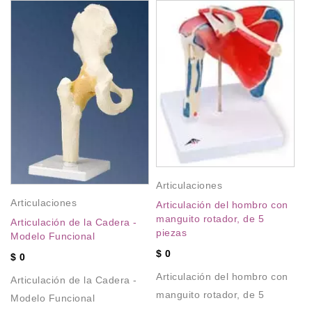
A
P
Es
pa
pi
Articulaciones
Articulaciones
$
Articulación del hombro con
manguito rotador, de 5
Articulación de la Cadera -
Es
piezas
Modelo Funcional
la
$
0
$
0
Articulación del hombro con
Articulación de la Cadera -
manguito rotador, de 5
Modelo Funcional