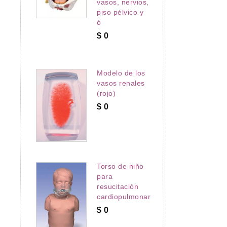
vasos, nervios,
piso pélvico y
ó
$
0
Modelo de los
vasos renales
(rojo)
$
0
Torso de niño
para
resucitación
cardiopulmonar
$
0