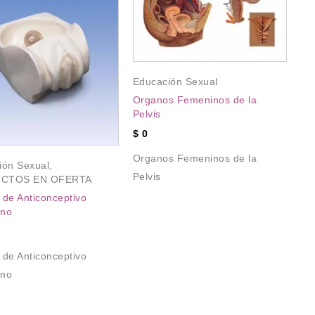
Educación Sexual
Ed
Organos Femeninos de la
Pelvis
Mo
co
$
0
$
Organos Femeninos de la
ión Sexual
,
Mo
Pelvis
CTOS EN OFERTA
co
de Anticonceptivo
no
de Anticonceptivo
no