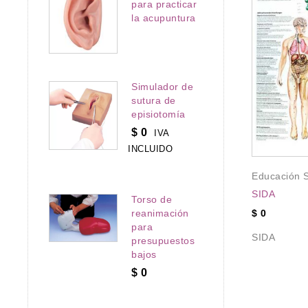
para practicar
la acupuntura
Simulador de
al
sutura de
episiotomía
ticar el uso de
Anatomía
,
Educación Sexual
,
oscura
$
0
IVA
Embarazo
,
Genital y Pelvis
,
INCLUIDO
PRODUCTOS EN OFERTA
,
Simuladores
ticar el uso de
Educación 
Educador para la planificación
SIDA
familiar
Torso de
reanimación
$
0
$
0
para
SIDA
Educador para la planificación
presupuestos
bajos
familiar
$
0