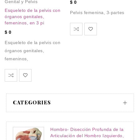
Genital y Pelvis
$
0
Pe
li
Esqueleto de la pelvis con
Pelvis femenina, 3-partes
órganos genitales,
Es
femeninos, en 3 pi
ma
$
0
Esqueleto de la pelvis con
órganos genitales,
femeninos,
CATEGORIES
Hombro- Disección Profunda de la
Articulación del Hombro Izquierdo,