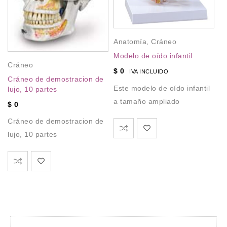
Anatomía
,
Cráneo
Modelo de oído infantil
A
Cráneo
$
0
P
IVA INCLUIDO
Cráneo de demostracion de
Cr
Este modelo de oído infantil
lujo, 10 partes
tr
a tamaño ampliado
$
0
Cr
Cráneo de demostracion de
tr
lujo, 10 partes