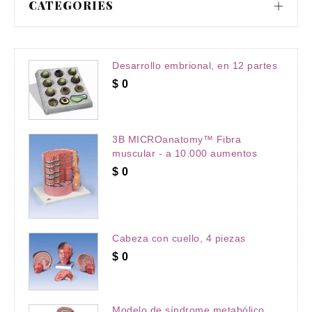
CATEGORIES
Desarrollo embrional, en 12 partes
$
0
3B MICROanatomy™ Fibra
muscular - a 10.000 aumentos
$
0
Cabeza con cuello, 4 piezas
$
0
Modelo de síndrome metabólico