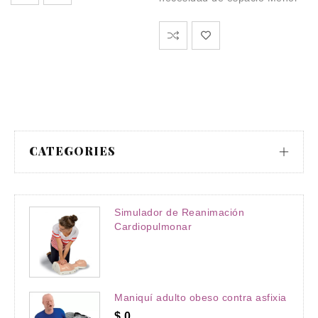
St
St
co
CATEGORIES
Simulador de Reanimación
Cardiopulmonar
Maniquí adulto obeso contra asfixia
$
0