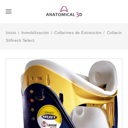
Inicio
Inmobilización
Collarines de Extracción
Collarín
/
/
/
Stifneck Select