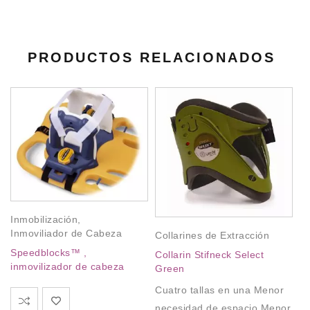
PRODUCTOS RELACIONADOS
Inmobilización
,
Inmoviliador de Cabeza
Collarines de Extracción
Speedblocks™ ,
Collarin Stifneck Select
inmovilizador de cabeza
Green
In
Cuatro tallas en una Menor
Co
necesidad de espacio Menor