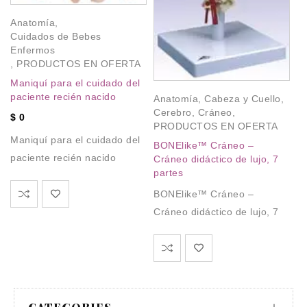
Oj
Anatomía
,
na
Cuidados de Bebes
$
Enfermos
,
PRODUCTOS EN OFERTA
Oj
Maniquí para el cuidado del
na
paciente recién nacido
Anatomía
,
Cabeza y Cuello
,
Cerebro
,
Cráneo
,
$
0
PRODUCTOS EN OFERTA
Maniquí para el cuidado del
BONElike™ Cráneo –
paciente recién nacido
Cráneo didáctico de lujo, 7
partes
BONElike™ Cráneo –
Cráneo didáctico de lujo, 7