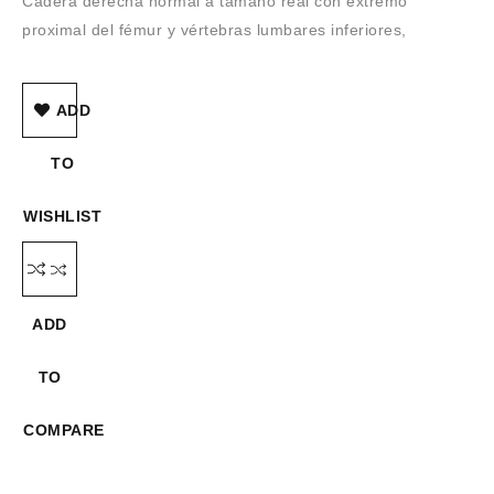
Cadera derecha normal a tamaño real con extremo
proximal del fémur y vértebras lumbares inferiores,
ADD
TO
WISHLIST
ADD
TO
COMPARE