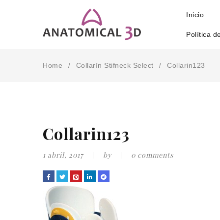
Inicio
Política d
Home
Collarín Stifneck Select
Collarin123
/
/
Collarin123
1 abril, 2017
by
0 comments