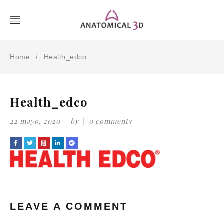
Home
Health_edco
/
Health_edco
22 mayo, 2020
by
0 comments
LEAVE A COMMENT