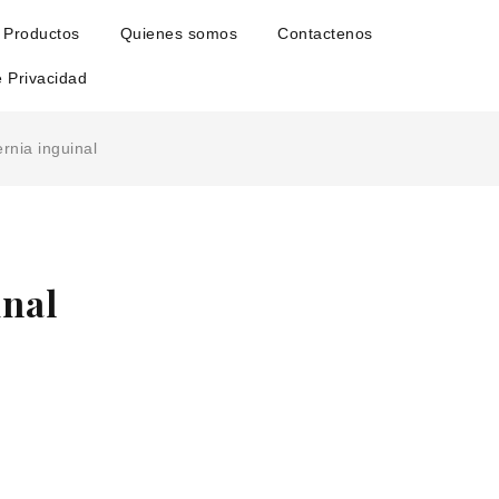
Productos
Quienes somos
Contactenos
e Privacidad
rnia inguinal
inal