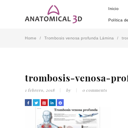
Inicio
Política d
Home
Trombosis venosa profunda Lámina
tr
/
/
trombosis-venosa-pro
1 febrero, 2018
by
0 comments