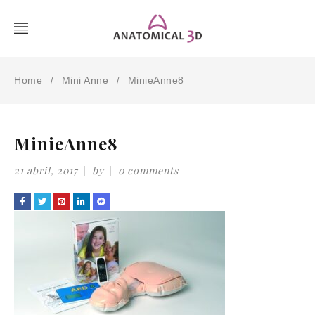
Home
Mini Anne
MinieAnne8
/
/
MinieAnne8
21 abril, 2017
by
0 comments