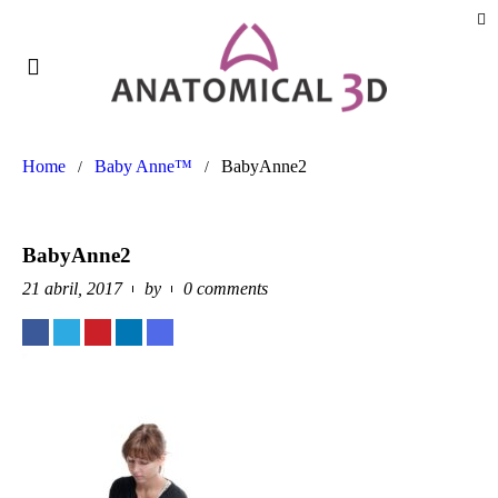
Home
Baby Anne™
BabyAnne2
/
/
BabyAnne2
21 abril, 2017
by
0 comments