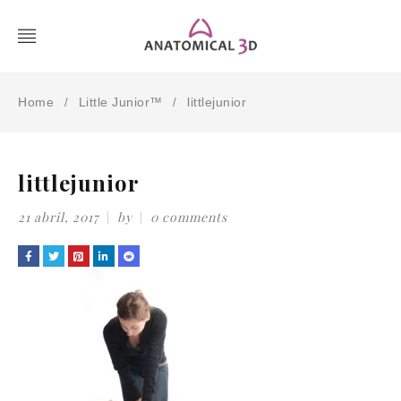
Home
Little Junior™
littlejunior
/
/
littlejunior
21 abril, 2017
by
0 comments