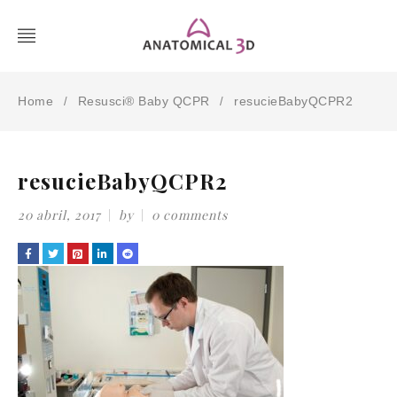
Home
Resusci® Baby QCPR
resucieBabyQCPR2
/
/
resucieBabyQCPR2
20 abril, 2017
by
0 comments