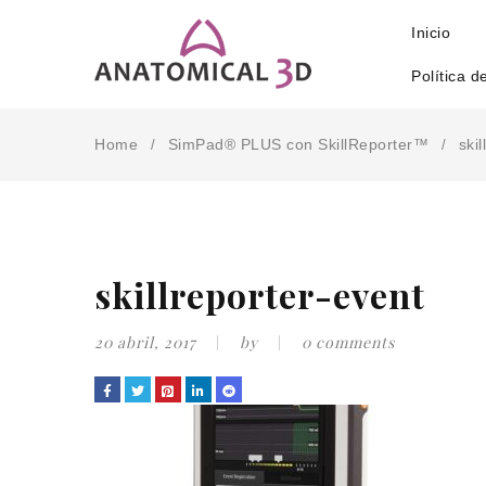
Inicio
Política d
Home
SimPad® PLUS con SkillReporter™
ski
/
/
skillreporter-event
20 abril, 2017
by
0 comments